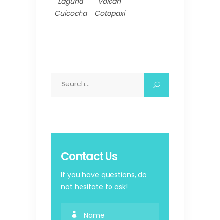
Laguna
Volcán
Cuicocha
Cotopaxi
Search
for:
Contact Us
If you have questions, do
not hesitate to ask!