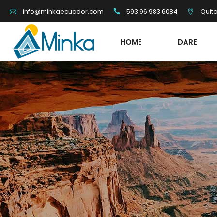
593 96 983 6084
Quit
info@minkaecuador.com
HOME
DARE