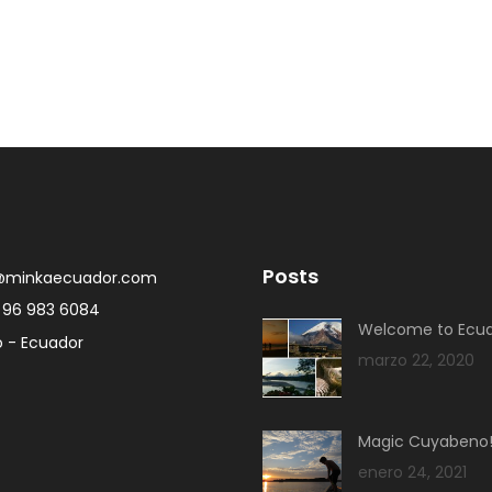
Posts
@minkaecuador.com
 96 983 6084
Welcome to Ecua
o - Ecuador
marzo 22, 2020
Magic Cuyabeno
enero 24, 2021