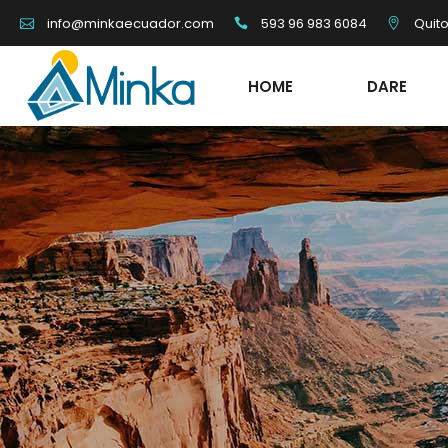
593 96 983 6084
Quit
info@minkaecuador.com
HOME
DARE